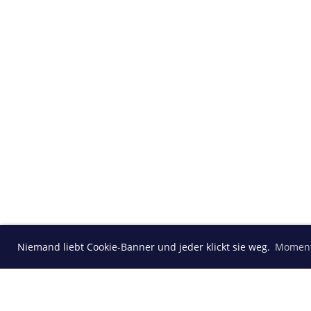
Niemand liebt Cookie-Banner und jeder klickt sie weg.
Moment
Sponsor MVK